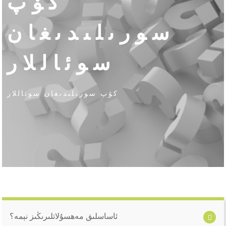
كۆپ
سورىلىدىغان
سوئاللار
كۆپ سورىلىدىغان سوئاللار
ئاساسلىق مەھسۇلاتلىرىڭىز نېمە؟