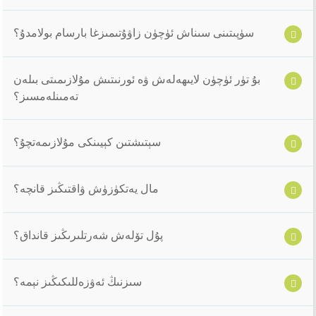
سۈپىتىنى سىناش ئۈچۈن زاۋۇتىمىزغا بارسام بولامدۇ؟
بۇ تۈر ئۈچۈن لايىھەلەش ۋە ئورنىتىش مۇلازىمىتى بىلەن
تەمىنلەمسىز؟
سېتىشتىن كېيىنكى مۇلازىمەتچۇ؟
مال يەتكۈزۈش ۋاقتىڭىز قانچە؟
پۇل تۆلەش شەرتلىرىڭىز قانداق؟
سىزنىڭ ئەۋزەللىكىڭىز نېمە؟