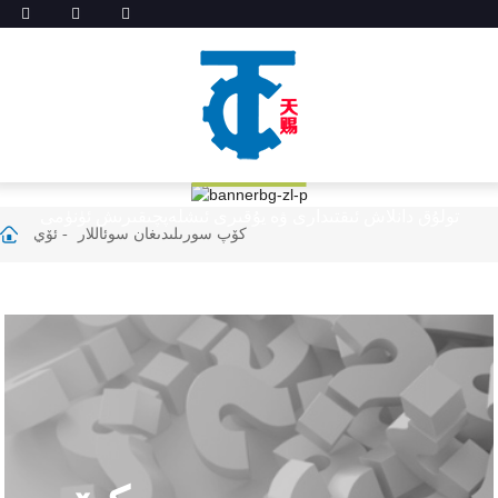
كۆپ سورىلىدىغان سوئاللار
تولۇق دانلاش ئىقتىدارى ۋە يۇقىرى ئىشلەپچىقىرىش ئۈنۈمى
كۆپ سورىلىدىغان سوئاللار
ئۆي