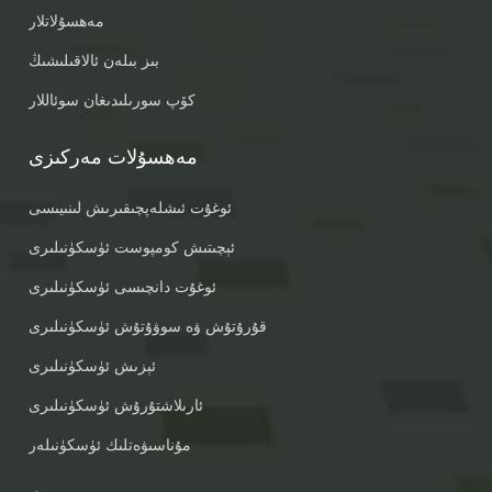
مەھسۇلاتلار
بىز بىلەن ئالاقىلىشىڭ
كۆپ سورىلىدىغان سوئاللار
مەھسۇلات مەركىزى
ئوغۇت ئىشلەپچىقىرىش لىنىيىسى
ئېچىتىش كومپوست ئۈسكۈنىلىرى
ئوغۇت دانچىسى ئۈسكۈنىلىرى
قۇرۇتۇش ۋە سوۋۇتۇش ئۈسكۈنىلىرى
ئېزىش ئۈسكۈنىلىرى
ئارىلاشتۇرۇش ئۈسكۈنىلىرى
مۇناسىۋەتلىك ئۈسكۈنىلەر