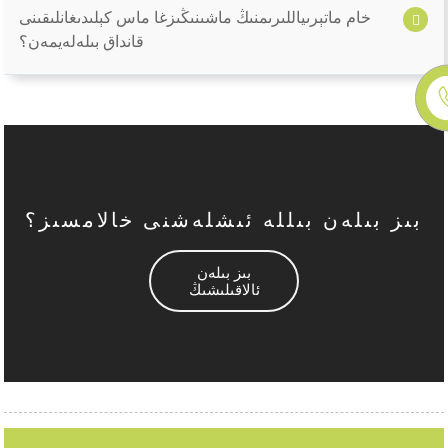
خام ماتېرىياللىرىمنىڭ ماشىنىڭىزغا ماس كېلىدىغانلىقىنى
قانداق بىلەلەيمەن؟
بىز بىلەن بىللە ئىشلەشنى خالامسىز؟
بىز بىلەن
ئالاقىلىشىڭ