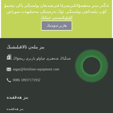
ئەگەر سىز مەھسۇلاتلىرىمىزغا قىزىقىدىغان بولسىڭىز ياكى تېخىمۇ
كۆپ بىلمەكچى بولسىڭىز، ئوڭ تەرەپتىكى مەسلىھەت سوراش
كۇنۇپكىسىنى چېكىڭ
ھازىر ئەۋەتىڭ
بىز بىلەن ئالاقىلىشىڭ
شىڭياڭ شەھىرى چياۋلو بازىرى رېنجۇاڭ
sugar@fertilizer-equipment.com
0086 18937171932
بىز ھەققىدە
بىز ھەققىدە