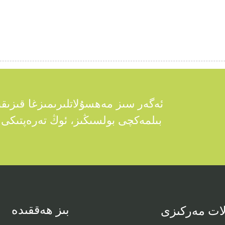
ئەگەر سىز مەھسۇلاتلىرىمىزغا قىزىقى
بىلمەكچى بولسىڭىز، ئوڭ تەرەپتىك
بىز ھەققىدە
ات مەركىزى