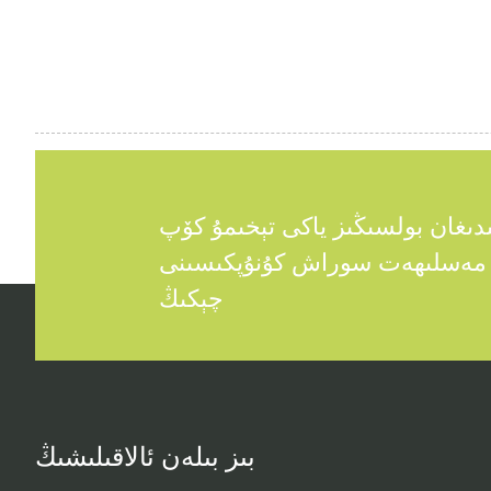
دىغان بولسىڭىز ياكى تېخىمۇ كۆپ
ى مەسلىھەت سوراش كۇنۇپكىسىنى
چېكىڭ
بىز بىلەن ئالاقىلىشىڭ