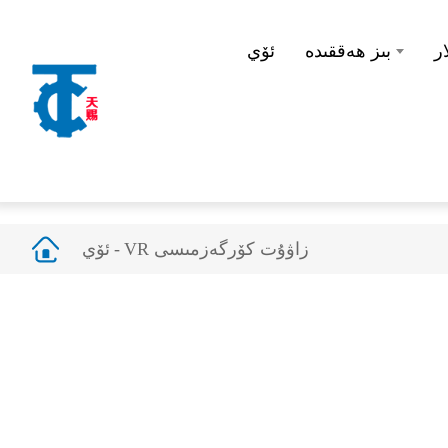
ر
بىز ھەققىدە
ئۆي
VR زاۋۇت كۆرگەزمىسى
ئۆي