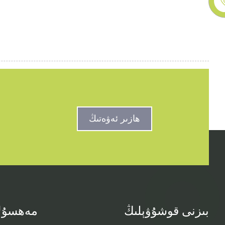
ھازىر ئەۋەتىڭ
بىزنى قوشۇۋېلىڭ
مەھسۇل