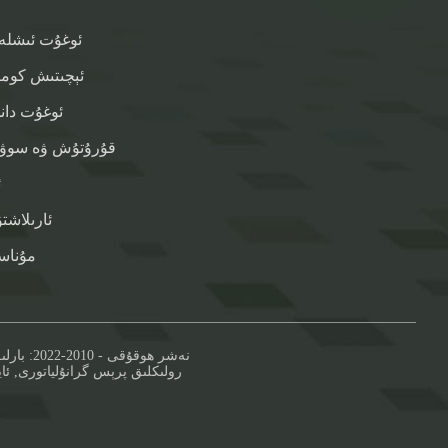
ئوغۇت ئىشلە
ئېچىتىش كوم
ئوغۇت دان
قۇرۇتۇش ۋە سوۋۇ
ئ
ئارىلاش
مۇناسى
© نەشر ھوقۇقى - 2010-2022: بارلىق ھوقۇقلار قوغدىلىدۇ.
رولىكلىق پرېس گرانۇلياتورى
,
ئا