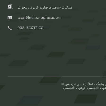
شىڭياڭ شەھىرى چياۋلو بازىرى رېنجۇاڭ
sugar@fertilizer-equipment.com
0086 18937171932
 بىلوگ
-
ئەڭ ياخشى ئىزدەش
وغۇت دانچىسى
,
ئوغۇت دانچىسى