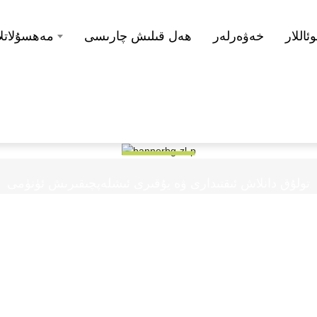
اللار
خەۋەرلەر
ھەل قىلىش چارىسى
مەھسۇلاتلا
VR زاۋۇت كۆرگەزمىسى
تولۇق دانلاش ئىقتىدارى ۋە يۇقىرى ئىشلەپچىقىرىش ئۈنۈمى