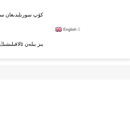
كۆپ سورىلىدىغان سوئ
English
بىز بىلەن ئالاقىلىشىڭ