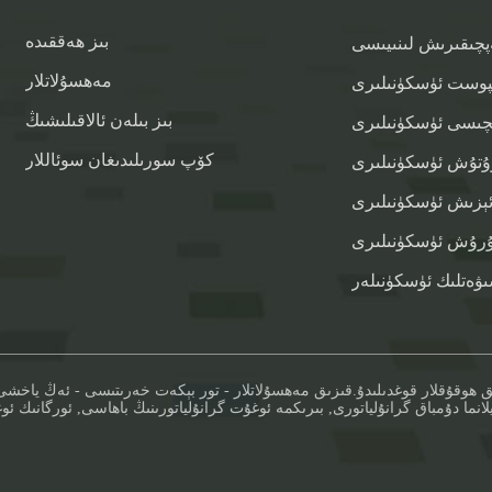
بىز ھەققىدە
پچىقىرىش لىنىيىسى
مەھسۇلاتلار
پوست ئۈسكۈنىلىرى
بىز بىلەن ئالاقىلىشىڭ
چىسى ئۈسكۈنىلىرى
كۆپ سورىلىدىغان سوئاللار
تۇش ئۈسكۈنىلىرى
ېزىش ئۈسكۈنىلىرى
تۇرۇش ئۈسكۈنىلىرى
ۋەتلىك ئۈسكۈنىلەر
قىزىق مەھسۇلاتلار
-
تور بېكەت خەرىتىسى
-
ئەڭ ياخشى
يلانما دۇمباق گرانۇلياتورى
,
بىرىكمە ئوغۇت گرانۇلياتورىنىڭ باھاسى
,
ئورگانىك ئ