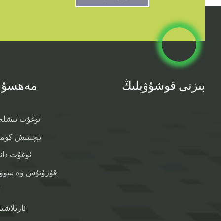
بىزنى قوشۇۋېلىڭ
مەھسۇل
ئوغۇت ئىشلە
ئېچىتىش كوم
ئوغۇت دان
قۇرۇتۇش ۋە سوۋۇ
ئ
ئارىلاش