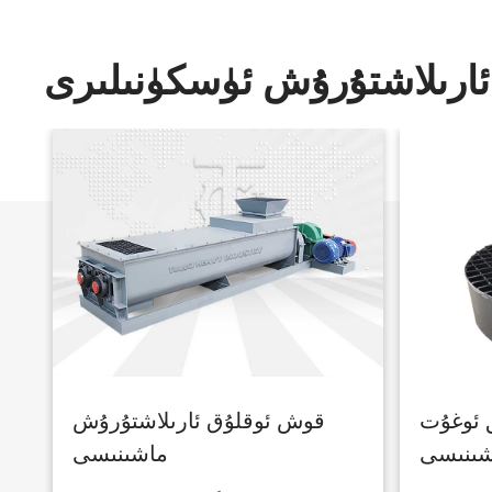
ئارىلاشتۇرۇش ئۈسكۈنىلىرى
 ئوغۇت
قوش ئوقلۇق ئارىلاشتۇرۇش
شىنىسى
ماشىنىسى