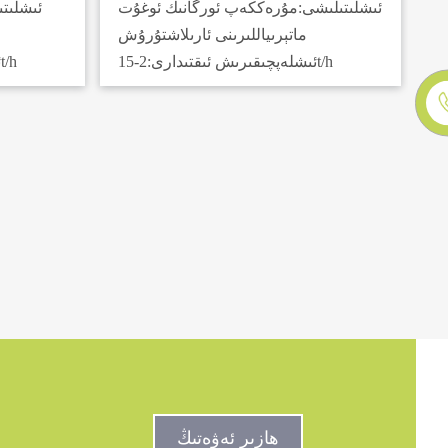
ئىشلىتىلىشى:
مۇرەككەپ ئورگانىك ئوغۇت
ئىشلىت
ماتېرىياللىرىنى ئارىلاشتۇرۇش
2-15t/h
ئىشلەپچىقىرىش ئىقتىدارى:
1-15t/h
ئ
ھازىر ئەۋەتىڭ