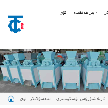
ر
بىز ھەققىدە
ئۆي
ئارىلاشتۇرۇش ئۈسكۈنىلىرى
مەھسۇلاتلار
ئۆي