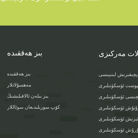
بىز ھەققىدە
ات مەركىزى
بىز ھەققىدە
پچىقىرىش لىنىيىسى
مەھسۇلاتلار
پوست ئۈسكۈنىلىرى
بىز بىلەن ئالاقىلىشىڭ
چىسى ئۈسكۈنىلىرى
كۆپ سورىلىدىغان سوئاللار
تۇش ئۈسكۈنىلىرى
ېزىش ئۈسكۈنىلىرى
تۇرۇش ئۈسكۈنىلىرى