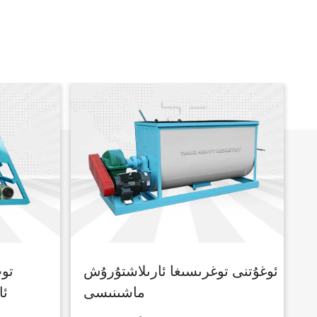
ئوغۇتنى توغرىسىغا ئارىلاشتۇرۇش
تو
ماشىنىسى
ئا