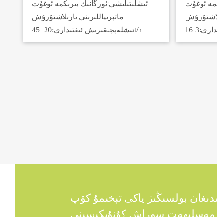
كمە ئوغۇت
ئىشلىتىلىشى:
ئورگانىك بىرىكمە ئوغۇت
ىلاشتۇرۇش
ماتېرىياللىرىنى ئارىلاشتۇرۇش
دارى:
20 -45t/h
ئىشلەپچىقىرىش ئىقتىدارى:
دىغان بولسىڭىز ياكى تېخىمۇ كۆپ
ى مەسلىھەت سوراش كۇنۇپكىسىنى