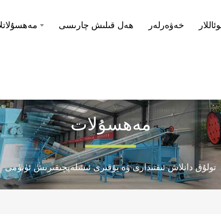
اللار
خەۋەرلەر
ھەل قىلىش چارىسى
مەھسۇلاتلا
مەھسۇلات
تولۇق دانلاش ئىقتىدارى ۋە يۇقىرى ئىشلەپچىقىرىش ئۈنۈمى