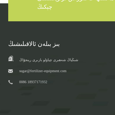
چېكىڭ
بىز بىلەن ئالاقىلىشىڭ
شىڭياڭ شەھىرى چياۋلو بازىرى رېنجۇاڭ
sugar@fertilizer-equipment.com
0086 18937171932