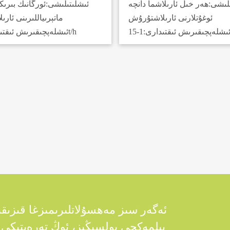
ىلىشى:
ھەر خىل ئارىلاشما دانچە
ئىشلىتىلىشى:
ئورگانىك بىرى
ئوغۇتلارنى ئارىلاشتۇرۇش
ماتېرىياللىرىنى ئار
ىشلەپچىقىرىش ئىقتىدارى:
3-16t/h
ئىشلەپچىقىرىش ئىقتى
ئەگەر سىز مەھسۇلاتلىرىمىزغا قىزىقى
بىلمەكچى بولسىڭىز، ئوڭ تەرەپتىك