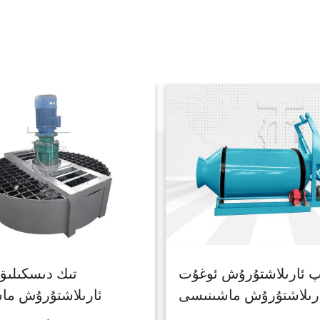
پ ئارىلاشتۇرۇش ئوغۇت
تىك دىسكىلىق
رىلاشتۇرۇش ماشىنىسى
ئارىلاشتۇرۇش ما