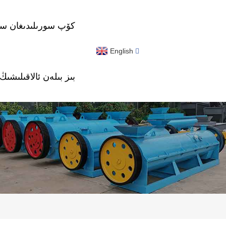
كۆپ سورىلىدىغان سوئ
English
بىز بىلەن ئالاقىلىشىڭ