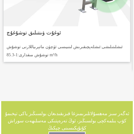
ئوغۇت ۋىنتىلىق توشۇغۇچ
ئىشلىتىلىشى:
ئىشلەپچىقىرىش لىنىيىسى ئۈچۈن ماتېرىياللارنى توشۇش
1-85.3 m³/h
توشۇش مىقدارى:
ئەگەر سىز مەھسۇلاتلىرىمىزغا قىزىقىدىغان بولسىڭىز ياكى تېخىمۇ
كۆپ بىلمەكچى بولسىڭىز، ئوڭ تەرەپتىكى مەسلىھەت سوراش
كۇنۇپكىسىنى چېكىڭ