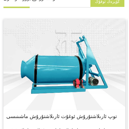
كۆپرەك ئوقۇڭ
توپ ئارىلاشتۇرۇش ئوغۇت ئارىلاشتۇرۇش ماشىنىسى