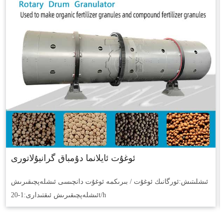
ئوغۇت ئايلانما دۇمباق گرانيۇلاتورى
ئىشلىتىش:
ئورگانىك ئوغۇت / بىرىكمە ئوغۇت دانچىسى ئىشلەپچىقىرىش
1-20t/h
ئىشلەپچىقىرىش ئىقتىدارى: