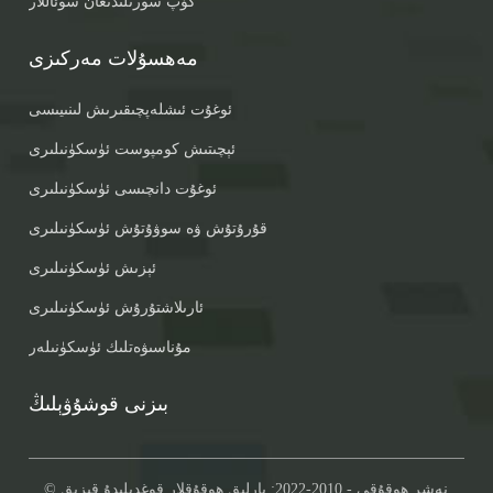
كۆپ سورىلىدىغان سوئاللار
مەھسۇلات مەركىزى
ئوغۇت ئىشلەپچىقىرىش لىنىيىسى
ئېچىتىش كومپوست ئۈسكۈنىلىرى
ئوغۇت دانچىسى ئۈسكۈنىلىرى
قۇرۇتۇش ۋە سوۋۇتۇش ئۈسكۈنىلىرى
ئېزىش ئۈسكۈنىلىرى
ئارىلاشتۇرۇش ئۈسكۈنىلىرى
مۇناسىۋەتلىك ئۈسكۈنىلەر
بىزنى قوشۇۋېلىڭ
© نەشر ھوقۇقى - 2010-2022: بارلىق ھوقۇقلار قوغدىلىدۇ.
قىزىق