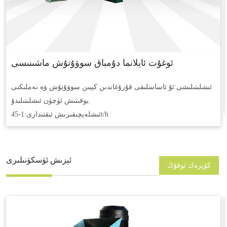
ئوغۇت ئايلانما دۇمباق سوۋۇتۇش ماشىنىسى
ئىشلىتىلىشى:
ئۇ ئاساسلىقى قۇرۇغاندىن كېيىن سوۋۇتۇش ۋە نەملىكنى
يوقىتىش ئۈچۈن ئىشلىتىلىدۇ.
1-45t/h
ئىشلەپچىقىرىش ئىقتىدارى:
ئېزىش ئۈسكۈنىلىرى
كۆپرەك ئوقۇڭ