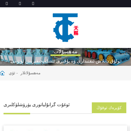
مەھسۇلات
تولۇق دانلاش ئىقتىدارى ۋە يۇقىرى ئىشلەپچىقىرىش ئۈنۈمى
مەھسۇلاتلار
ئۆي
ئوغۇت گرانۇلياتورى يۈرۈشلۈكلىرى
كۆپرەك ئوقۇڭ