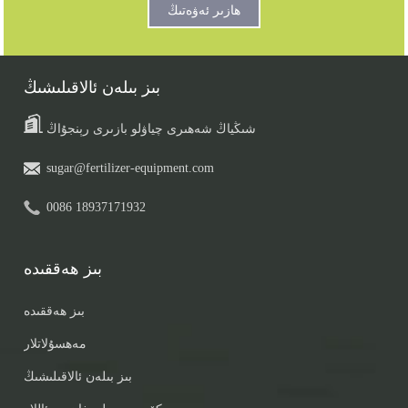
ھازىر ئەۋەتىڭ
بىز بىلەن ئالاقىلىشىڭ
شىڭياڭ شەھىرى چياۋلو بازىرى رېنجۇاڭ
sugar@fertilizer-equipment.com
0086 18937171932
بىز ھەققىدە
بىز ھەققىدە
مەھسۇلاتلار
بىز بىلەن ئالاقىلىشىڭ