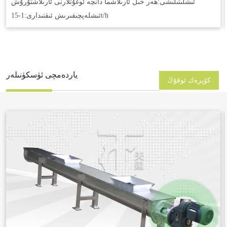
ئىشلىتىلىشى:
ھەر خىل ئارىلاشما دانچە ئوغۇتلارنى ئارىلاشتۇرۇش
1-15t/h
ئىشلەپچىقىرىش ئىقتىدارى:
ياردەمچى ئۈسكۈنىلەر
كۆپرەك ئوقۇڭ