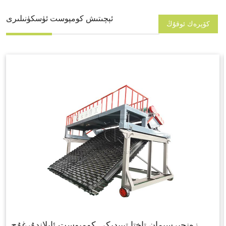
ئېچىتىش كومپوست ئۈسكۈنىلىرى
كۆپرەك ئوقۇڭ
زەنجىرسىمان تاختا تىپىدىكى كومپوست ئايلاندۇرغۇچ