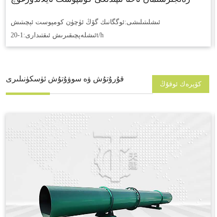
ئىشلىتىلىشى:
ئوگگانىك گۆڭ ئۈچۈن كومپوست ئېچىتىش
1-20t/h
ئىشلەپچىقىرىش ئىقتىدارى:
قۇرۇتۇش ۋە سوۋۇتۇش ئۈسكۈنىلىرى
كۆپرەك ئوقۇڭ