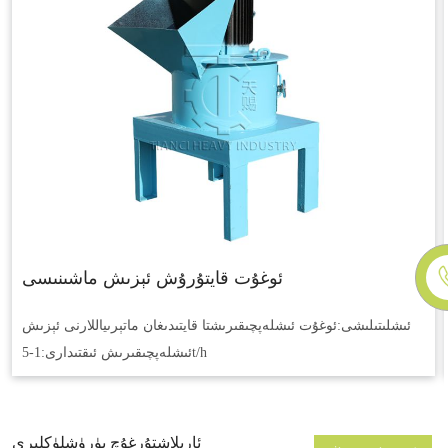
ئوغۇت قايتۇرۇش ئېزىش ماشىنىسى
ئىشلىتىلىشى:
ئوغۇت ئىشلەپچىقىرىشتا قايتىدىغان ماتېرىياللارنى ئېزىش
1-5t/h
ئىشلەپچىقىرىش ئىقتىدارى:
ئارىلاشتۇرغۇچ يۈرۈشلۈكلىرى