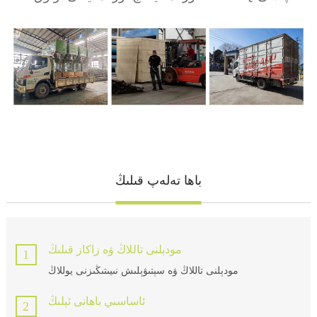
باھا تەلەپ قىلىڭ
مودېلنى تاللاڭ ۋە زاكاز قىلىڭ
1
مودېلنى تاللاڭ ۋە سېتىۋېلىش نىيىتىڭىزنى يوللاڭ
ئاساسىي باھانى ئېلىڭ
2