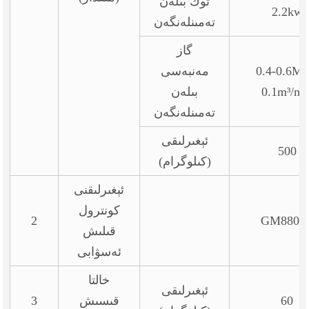
توك بىلەن
2.2kw
تەمىنلەنگەن
گاز
0.4-0.6Mp
مەنبەسى
0.1m³/mi
بىلەن
تەمىنلەنگەن
ئېغىرلىقى
500
(كىلوگرام)
ئېغىرلىقنى
كونترول
2
GM8804
قىلىش
ئەسۋابى
خالتا
ئېغىرلىقى
60
قىسىش
3