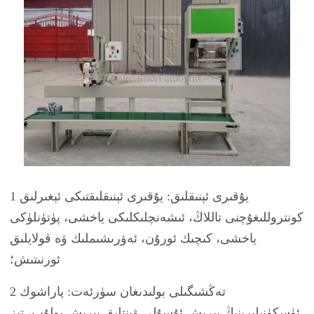
1 يۇقىرى ئېنىقلىق: يۇقىرى ئېنىقلىقتىكى ئېغىرلىق
كونتروللىغۇچنى تاللاڭ، ئىشەنچلىكلىكى ياخشى، پۈتۈنلۈكى
ياخشى، كىچىك ئورۇن، ئەۋرىشىملىك ​​ۋە قولايلىق
ئورنىتىش؛
2 تەڭشىگىلى بولىدىغان سۈرئەت: پاراشوك
ئۈسكۈنىلىرىنىڭ بېرىش ئۇسۇلى ۋىنتلىق بېرىش بولۇپ، تېز