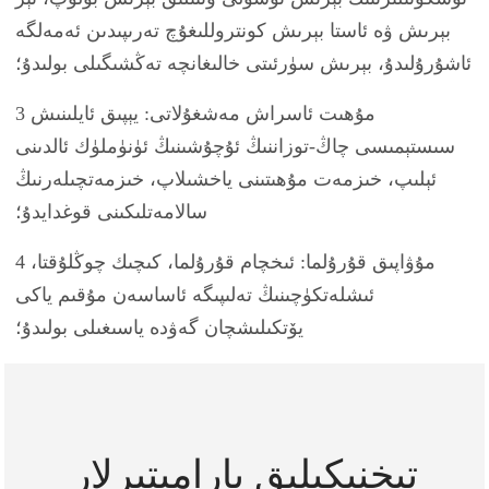
بېرىش ۋە ئاستا بېرىش كونتروللىغۇچ تەرىپىدىن ئەمەلگە
ئاشۇرۇلىدۇ، بېرىش سۈرئىتى خالىغانچە تەڭشىگىلى بولىدۇ؛
3 مۇھىت ئاسراش مەشغۇلاتى: يېپىق ئايلىنىش
سىستېمىسى چاڭ-توزاننىڭ ئۇچۇشىنىڭ ئۈنۈملۈك ئالدىنى
ئېلىپ، خىزمەت مۇھىتىنى ياخشىلاپ، خىزمەتچىلەرنىڭ
سالامەتلىكىنى قوغدايدۇ؛
4 مۇۋاپىق قۇرۇلما: ئىخچام قۇرۇلما، كىچىك چوڭلۇقتا،
ئىشلەتكۈچىنىڭ تەلىپىگە ئاساسەن مۇقىم ياكى
يۆتكىلىشچان گەۋدە ياسىغىلى بولىدۇ؛
تېخنىكىلىق پارامېتىرلار