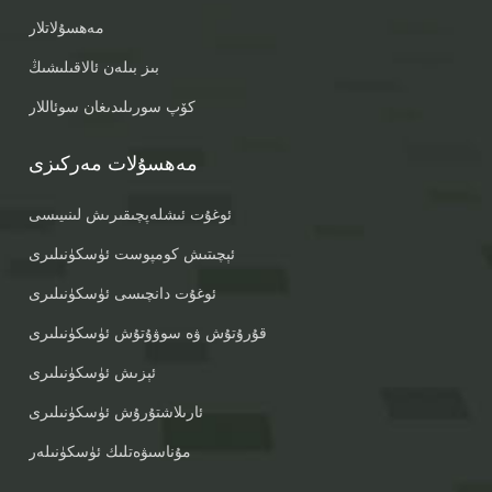
مەھسۇلاتلار
بىز بىلەن ئالاقىلىشىڭ
كۆپ سورىلىدىغان سوئاللار
مەھسۇلات مەركىزى
ئوغۇت ئىشلەپچىقىرىش لىنىيىسى
ئېچىتىش كومپوست ئۈسكۈنىلىرى
ئوغۇت دانچىسى ئۈسكۈنىلىرى
قۇرۇتۇش ۋە سوۋۇتۇش ئۈسكۈنىلىرى
ئېزىش ئۈسكۈنىلىرى
ئارىلاشتۇرۇش ئۈسكۈنىلىرى
مۇناسىۋەتلىك ئۈسكۈنىلەر