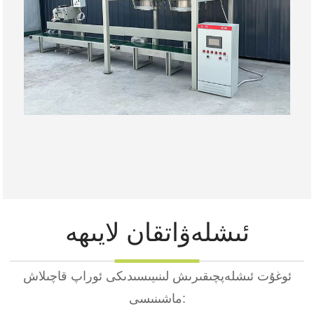
ئىشلەۋاتقان لايىھە
ئوغۇت ئىشلەپچىقىرىش لىنىيىسىدىكى ئوراپ قاچىلاش
ماشىنىسى: