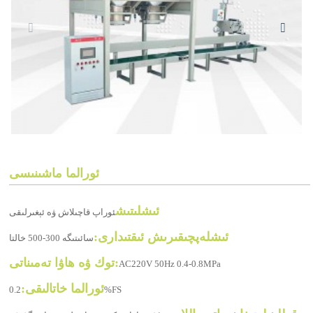
ئورالما ماشىنىسى
ئىشلىتىش
ئوراپ قاچىلاش ۋە ئېغىرلىقى
ئىشلەپچىقىرىش ئىقتىدارى:
سائىتىگە 300-500 خالتا
توك ۋە ھاۋا تەمىناتى:
AC220V 50Hz 0.4-0.8MPa
ئورالما خاتالىقى:
0.2%FS