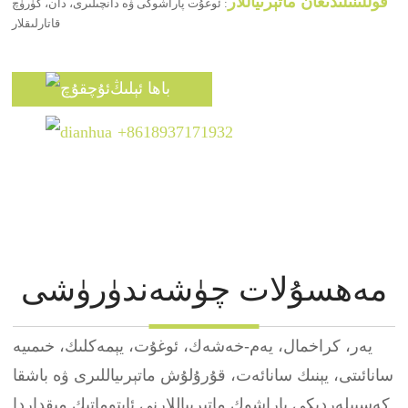
قوللىنىلىدىغان ماتېرىياللار
: ئوغۇت پاراشوكى ۋە دانچىلىرى، دان، گۈرۈچ
قاتارلىقلار
باھا ئېلىڭ
+8618937171932
مەھسۇلات چۈشەندۈرۈشى
يەر، كراخمال، يەم-خەشەك، ئوغۇت، يېمەكلىك، خىمىيە
سانائىتى، يېنىك سانائەت، قۇرۇلۇش ماتېرىياللىرى ۋە باشقا
كەسىپلەردىكى پاراشوك ماتېرىياللارنى ئاپتوماتىك مىقداردا