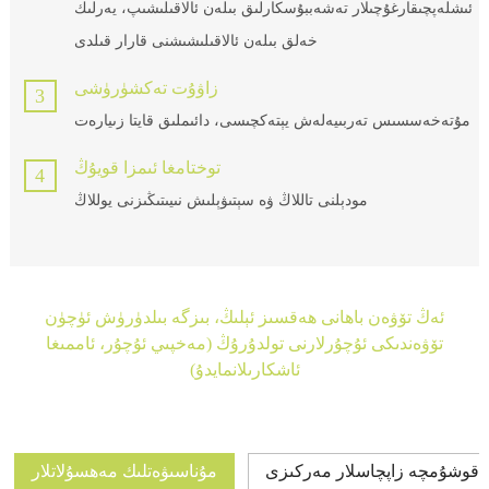
ئىشلەپچىقارغۇچىلار تەشەببۇسكارلىق بىلەن ئالاقىلىشىپ، يەرلىك
خەلق بىلەن ئالاقىلىشىشنى قارار قىلدى
زاۋۇت تەكشۈرۈشى
3
مۇتەخەسسىس تەربىيەلەش يېتەكچىسى، دائىملىق قايتا زىيارەت
توختامغا ئىمزا قويۇڭ
4
مودېلنى تاللاڭ ۋە سېتىۋېلىش نىيىتىڭىزنى يوللاڭ
ئەڭ تۆۋەن باھانى ھەقسىز ئېلىڭ، بىزگە بىلدۈرۈش ئۈچۈن
تۆۋەندىكى ئۇچۇرلارنى تولدۇرۇڭ (مەخپىي ئۇچۇر، ئاممىغا
ئاشكارىلانمايدۇ)
قوشۇمچە زاپچاسلار مەركىزى
مۇناسىۋەتلىك مەھسۇلاتلار