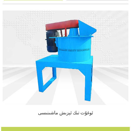
ئوغۇت تىك ئېزىش ماشىنىسى