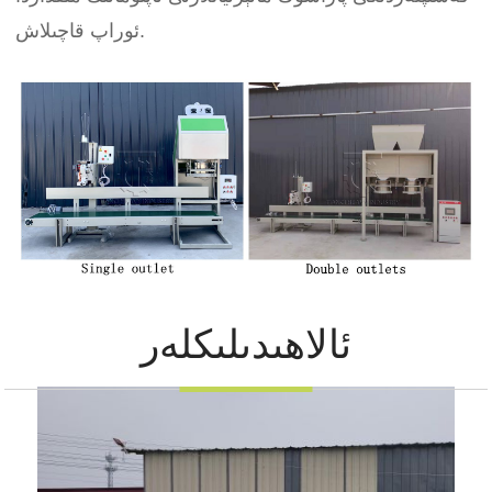
ئوراپ قاچىلاش.
ئالاھىدىلىكلەر