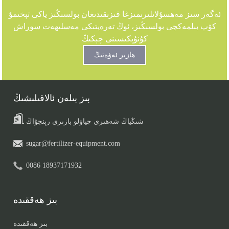
ئەگەر سىز مەھسۇلاتلىرىمىزغا قىزىقىدىغان بولسىڭىز ياكى تېخىمۇ
كۆپ بىلمەكچى بولسىڭىز، ئوڭ تەرەپتىكى مەسلىھەت سوراش
كۇنۇپكىسىنى چېكىڭ
ھازىر ئەۋەتىڭ
بىز بىلەن ئالاقىلىشىڭ
شىڭياڭ شەھىرى چياۋلو بازىرى رېنجۇاڭ
sugar@fertilizer-equipment.com
0086 18937171932
بىز ھەققىدە
بىز ھەققىدە