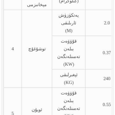
(كىلوگرام)
مېخانىزمى
يەتكۈزۈش
2.0
ئارىلىقى
(M)
قۇۋۋەت
بىلەن
توشۇغۇچ
4
0.37
تەمىنلەنگەن
(KW)
ئېغىرلىقى
240
(KG)
قۇۋۋەت
بىلەن
0.55
تەمىنلەنگەن
ئويۇن
5