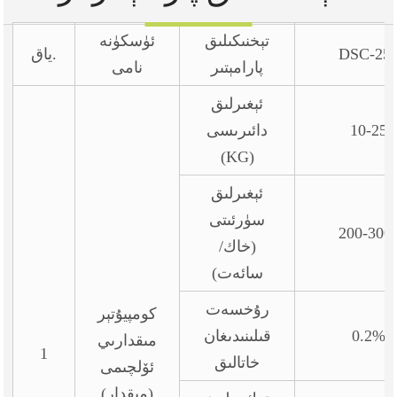
تېخنىكىلىق
ئۈسكۈنە
DSC-25
ياق.
پارامېتىر
نامى
ئېغىرلىق
10-25
دائىرىسى
(KG)
ئېغىرلىق
سۈرئىتى
200-300
(خاك/
سائەت)
رۇخسەت
كومپيۇتېر
0.2%
قىلىنىدىغان
مىقدارىي
1
خاتالىق
ئۆلچىمى
(مىقدار)