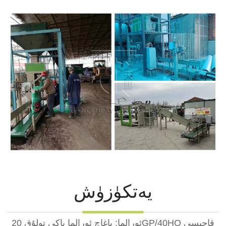
يەتكۈزۈش
ئورالما: ياغاچ ئورالما ياكى تولۇق 20GP/40HQ قاچىسى