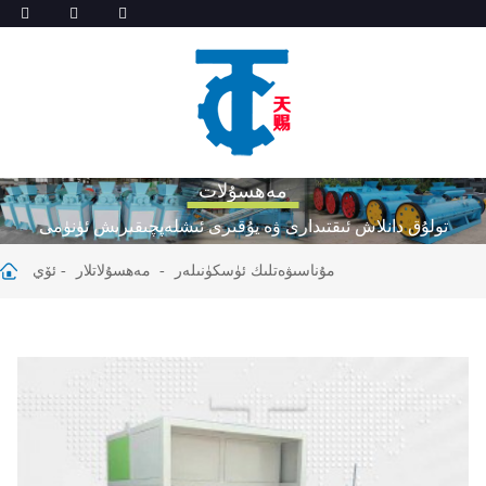
مەھسۇلات
تولۇق دانلاش ئىقتىدارى ۋە يۇقىرى ئىشلەپچىقىرىش ئۈنۈمى
مۇناسىۋەتلىك ئۈسكۈنىلەر
مەھسۇلاتلار
ئۆي