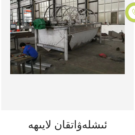
ئىشلەۋاتقان لايىھە