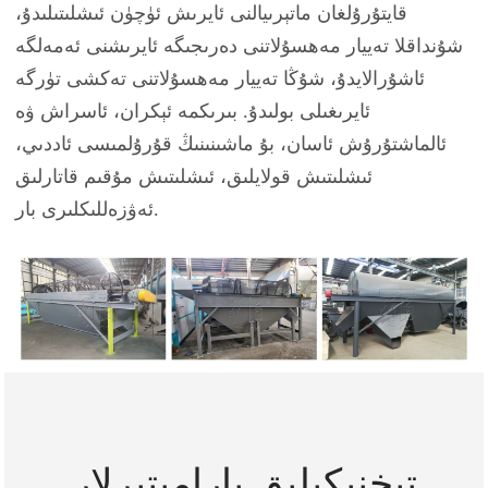
قايتۇرۇلغان ماتېرىيالنى ئايرىش ئۈچۈن ئىشلىتىلىدۇ،
شۇنداقلا تەييار مەھسۇلاتنى دەرىجىگە ئايرىشنى ئەمەلگە
ئاشۇرالايدۇ، شۇڭا تەييار مەھسۇلاتنى تەكشى تۈرگە
ئايرىغىلى بولىدۇ. بىرىكمە ئېكران، ئاسراش ۋە
ئالماشتۇرۇش ئاسان، بۇ ماشىنىنىڭ قۇرۇلمىسى ئاددىي،
ئىشلىتىش قولايلىق، ئىشلىتىش مۇقىم قاتارلىق
ئەۋزەللىكلىرى بار.
تېخنىكىلىق پارامېتىرلار