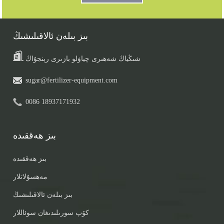
بىز بىلەن ئالاقىلىشىڭ
شىڭياڭ شەھىرى چياۋلو بازىرى رېنجۇاڭ
sugar@fertilizer-equipment.com
0086 18937171932
بىز ھەققىدە
بىز ھەققىدە
مەھسۇلاتلار
بىز بىلەن ئالاقىلىشىڭ
كۆپ سورىلىدىغان سوئاللار