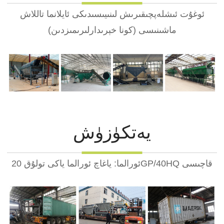
ئوغۇت ئىشلەپچىقىرىش لىنىيىسىدىكى ئايلانما تاللاش
ماشىنىسى (كونا خېرىدارلىرىمىزدىن)
يەتكۈزۈش
ئورالما: ياغاچ ئورالما ياكى تولۇق 20GP/40HQ قاچىسى