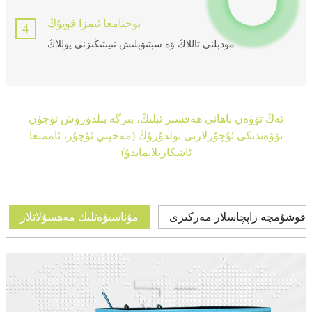
توختامغا ئىمزا قويۇڭ
4
مودېلنى تاللاڭ ۋە سېتىۋېلىش نىيىتىڭىزنى يوللاڭ
ئەڭ تۆۋەن باھانى ھەقسىز ئېلىڭ، بىزگە بىلدۈرۈش ئۈچۈن
تۆۋەندىكى ئۇچۇرلارنى تولدۇرۇڭ (مەخپىي ئۇچۇر، ئاممىغا
ئاشكارىلانمايدۇ)
قوشۇمچە زاپچاسلار مەركىزى
مۇناسىۋەتلىك مەھسۇلاتلار