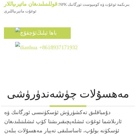
قوللىنىلىدىغان ماتېرىياللار:
NPK بىرىكمە ئوغۇت ۋە كومپوست ئورگانىك
ئوغۇت ماتېرىياللىرى
باھا ئېلىڭ
+8618937171932
مەھسۇلات چۈشەندۈرۈشى
دۇمباقلىق تەكشۈرۈش ئۈسكۈنىسى ئورگانىك ۋە
ئارىلاشما ئوغۇت ئىشلەپچىقىرىشتا كۆپ ئىشلىتىلىدىغان
ئۈسكۈنە بولۇپ، ئاساسلىقى تەييار مەھسۇلات بىلەن