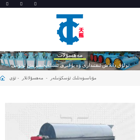
مەھسۇلات
تولۇق دانلاش ئىقتىدارى ۋە يۇقىرى ئىشلەپچىقىرىش ئۈنۈمى
مۇناسىۋەتلىك ئۈسكۈنىلەر
مەھسۇلاتلار
ئۆي