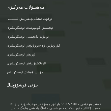
مەھسۇلات مەركىزى
ئوغۇت ئىشلەپچىقىرىش لىنىيىسى
ئېچىتىش كومپوست ئۈسكۈنىلىرى
ئوغۇت دانچىسى ئۈسكۈنىلىرى
قۇرۇتۇش ۋە سوۋۇتۇش ئۈسكۈنىلىرى
ئېزىش ئۈسكۈنىلىرى
ئارىلاشتۇرۇش ئۈسكۈنىلىرى
مۇناسىۋەتلىك ئۈسكۈنىلەر
بىزنى قوشۇۋېلىڭ
© نەشر ھوقۇقى - 2010-2022: بارلىق ھوقۇقلار قوغدىلىدۇ.
قىزىق
مەھسۇلاتلار
-
تور بېكەت خەرىتىسى
-
ئەڭ ياخشى بىلوگ
-
ئەڭ