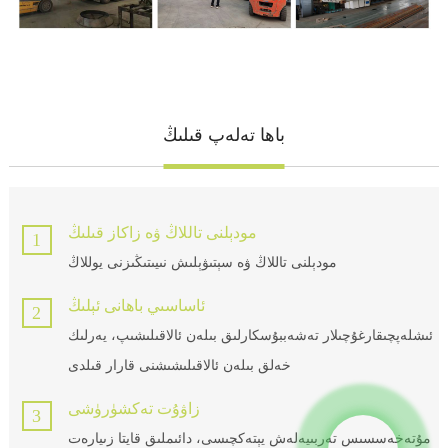
باھا تەلەپ قىلىڭ
مودېلنى تاللاڭ ۋە زاكاز قىلىڭ
1
مودېلنى تاللاڭ ۋە سېتىۋېلىش نىيىتىڭىزنى يوللاڭ
ئاساسىي باھانى ئېلىڭ
2
ئىشلەپچىقارغۇچىلار تەشەببۇسكارلىق بىلەن ئالاقىلىشىپ، يەرلىك
خەلق بىلەن ئالاقىلىشىشنى قارار قىلدى
زاۋۇت تەكشۈرۈشى
3
مۇتەخەسسىس تەربىيەلەش يېتەكچىسى، دائىملىق قايتا زىيارەت