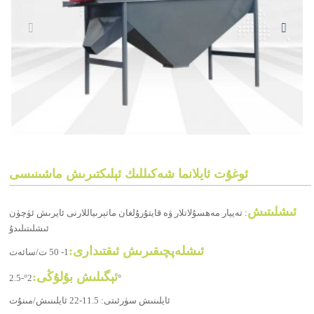
ئوغۇت ئايلانما شەكىللىك ئېلىكتىرىش ماشىنىسى
ئىشلىتىش
: تەييار مەھسۇلاتلار ۋە قايتۇرۇلغان ماتېرىياللارنى ئايرىش ئۈچۈن
ئىشلىتىلىدۇ
ئىشلەپچىقىرىش ئىقتىدارى:
1- 50 ت/سائەت
ئېگىلىش بۇلۇڭى:
2°-2.5°
ئايلىنىش سۈرئىتى: 11.5-22 ئايلىنىش/مىنۇت