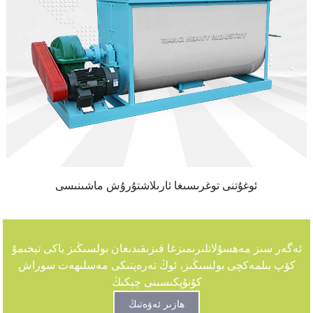
ئوغۇتنى توغرىسىغا ئارىلاشتۇرۇش ماشىنىسى
ئەگەر سىز مەھسۇلاتلىرىمىزغا قىزىقىدىغان بولسىڭىز ياكى تېخىمۇ
كۆپ بىلمەكچى بولسىڭىز، ئوڭ تەرەپتىكى مەسلىھەت سوراش
كۇنۇپكىسىنى چېكىڭ
ھازىر ئەۋەتىڭ