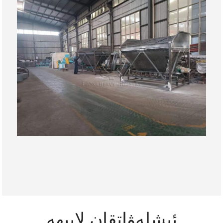
ئىشلەۋاتقان لايىھە