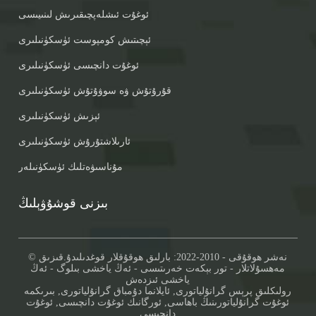
ئوغۇت ئىشلەپچىقىرىش لىنىيىسى
ئېچىتىش كومپوست ئۈسكۈنىلىرى
ئوغۇت دانچىسى ئۈسكۈنىلىرى
قۇرۇتۇش ۋە سوۋۇتۇش ئۈسكۈنىلىرى
ئېزىش ئۈسكۈنىلىرى
ئارىلاشتۇرۇش ئۈسكۈنىلىرى
مۇناسىۋەتلىك ئۈسكۈنىلەر
بىزنى قوشۇۋېلىڭ
© نەشر ھوقۇقى - 2010-2022: بارلىق ھوقۇقلار قوغدىلىدۇ.
قىزىق
مەھسۇلاتلار
-
تور بېكەت خەرىتىسى
-
ئەڭ ياخشى بىلوگ
-
ئەڭ
ياخشى ئىزدەش
رولىكلىق پرېس گرانۇلياتورى
,
ئايلانما دۇمباق گرانۇلياتورى
,
بىرىكمە
ئوغۇت گرانۇلياتورىنىڭ باھاسى
,
ئورگانىك ئوغۇت دانچىسى
,
ئوغۇت
دانچىسى