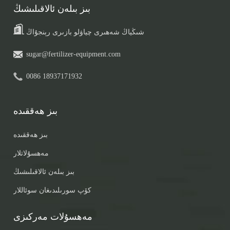
بىز بىلەن ئالاقىلىشىڭ
شىڭياڭ شەھىرى چياۋلو بازىرى رېنجۇاڭ
sugar@fertilizer-equipment.com
0086 18937171932
بىز ھەققىدە
بىز ھەققىدە
مەھسۇلاتلار
بىز بىلەن ئالاقىلىشىڭ
كۆپ سورىلىدىغان سوئاللار
مەھسۇلات مەركىزى