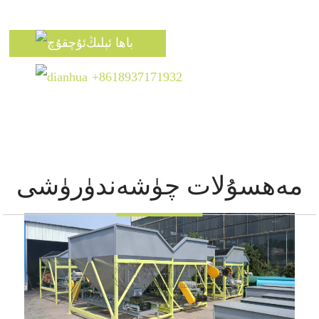
باھا ئېلىڭ
+8618937171932
مەھسۇلات چۈشەندۈرۈشى