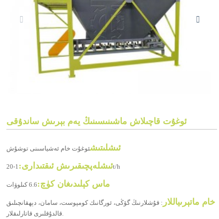
ئوغۇت قاچىلاش ماشىنىسىنىڭ يەم بېرىش ساندۇقى
ئىشلىتىش
ئوغۇت خام ئەشياسىنى توشۇش
ئىشلەپچىقىرىش ئىقتىدارى:
1-20t/h
ماس كېلىدىغان كۈچ:
6.6 كىلوۋات
خام ماتېرىياللار
: قۇشلارنىڭ گۆڭى، ئورگانىك كومپوست، سامان، دېھقانچىلىق
قالدۇقلىرى قاتارلىقلار.