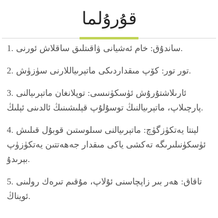
قۇرۇلما
1. ساندۇق: خام ئەشيانى ۋاقىتلىق ساقلاش ئورنى.
2. تور تور: كۆپ مىقداردىكى ماتېرىياللارنى سۈزۈش.
3. ئارىلاشتۇرۇش ئۈسكۈنىسى: توپلانغان ماتېرىيالنى
پارچىلاپ، ماتېرىيالنىڭ توسۇلۇپ قېلىشىنىڭ ئالدىنى ئېلىڭ.
4. لېنتا يەتكۈزگۈچ: ماتېرىيالنى سىلوستىن قوبۇل قىلىش
ئۈسكۈنىلىرىگە تەكشى ياكى مىقدار جەھەتتىن يەتكۈزۈپ
بېرىدۇ.
5. تاقاق: ھەر بىر زاپچاسنى ئۇلاپ، مۇقىم تىرەك رولىنى
ئويناڭ.