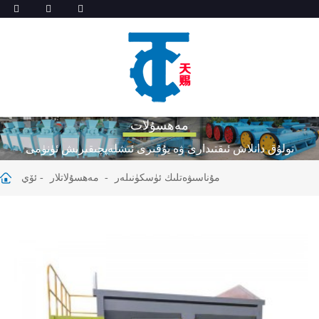
مەھسۇلات
تولۇق دانلاش ئىقتىدارى ۋە يۇقىرى ئىشلەپچىقىرىش ئۈنۈمى
مۇناسىۋەتلىك ئۈسكۈنىلەر
مەھسۇلاتلار
ئۆي