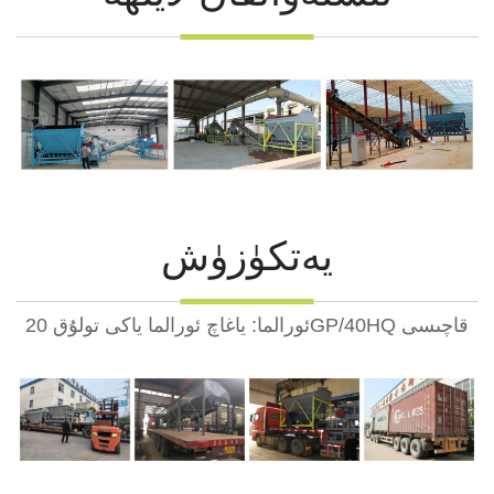
يەتكۈزۈش
ئورالما: ياغاچ ئورالما ياكى تولۇق 20GP/40HQ قاچىسى