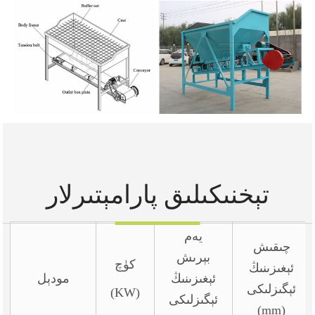
تېخنىكىلىق پارامېتىرلار
يەم
چىقىش
بېرىش
كۈچ
ئېغىزىنىڭ
ئېغىزىنىڭ
مودېل
ئېگىزلىكى
(KW)
ئېگىزلىكى
(mm)