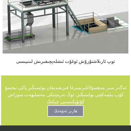
توپ ئارىلاشتۇرۇش ئوغۇت ئىشلەپچىقىرىش لىنىيىسى
ئەگەر سىز مەھسۇلاتلىرىمىزغا قىزىقىدىغان بولسىڭىز ياكى تېخىمۇ
كۆپ بىلمەكچى بولسىڭىز، ئوڭ تەرەپتىكى مەسلىھەت سوراش
كۇنۇپكىسىنى چېكىڭ
ھازىر ئەۋەتىڭ