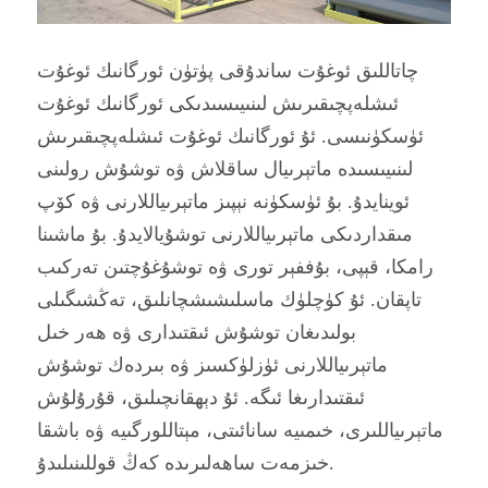
چاتاللىق ئوغۇت ساندۇقى پۈتۈن ئورگانىك ئوغۇت
ئىشلەپچىقىرىش لىنىيىسىدىكى ئورگانىك ئوغۇت
ئۈسكۈنىسى. ئۇ ئورگانىك ئوغۇت ئىشلەپچىقىرىش
لىنىيىسىدە ماتېرىيال ساقلاش ۋە توشۇش رولىنى
ئوينايدۇ. بۇ ئۈسكۈنە نېپىز ماتېرىياللارنى ۋە كۆپ
مىقداردىكى ماتېرىياللارنى توشۇيالايدۇ. بۇ ماشىنا
رامكا، قېپى، بۇففېر تورى ۋە توشۇغۇچتىن تەركىب
تاپقان. ئۇ كۈچلۈك ماسلىشىشچانلىق، تەڭشىگىلى
بولىدىغان توشۇش ئىقتىدارى ۋە ھەر خىل
ماتېرىياللارنى ئۈزلۈكسىز ۋە بىردەك توشۇش
ئىقتىدارىغا ئىگە. ئۇ دېھقانچىلىق، قۇرۇلۇش
ماتېرىياللىرى، خىمىيە سانائىتى، مېتاللورگىيە ۋە باشقا
خىزمەت ساھەلىرىدە كەڭ قوللىنىلىدۇ.