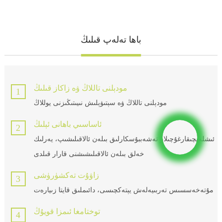
باھا تەلەپ قىلىڭ
مودېلنى تاللاڭ ۋە زاكاز قىلىڭ
1
مودېلنى تاللاڭ ۋە سېتىۋېلىش نىيىتىڭىزنى يوللاڭ
ئاساسىي باھانى ئېلىڭ
2
ئىشلەپچىقارغۇچىلار تەشەببۇسكارلىق بىلەن ئالاقىلىشىپ، يەرلىك
خەلق بىلەن ئالاقىلىشىشنى قارار قىلدى
زاۋۇت تەكشۈرۈشى
3
مۇتەخەسسىس تەربىيەلەش يېتەكچىسى، دائىملىق قايتا زىيارەت
توختامغا ئىمزا قويۇڭ
4