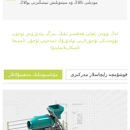
مودېلنى تاللاڭ ۋە سېتىۋېلىش نىيىتىڭىزنى يوللاڭ
ئەڭ تۆۋەن باھانى ھەقسىز ئېلىڭ، بىزگە بىلدۈرۈش ئۈچۈن
تۆۋەندىكى ئۇچۇرلارنى تولدۇرۇڭ (مەخپىي ئۇچۇر، ئاممىغا
ئاشكارىلانمايدۇ)
قوشۇمچە زاپچاسلار مەركىزى
مۇناسىۋەتلىك مەھسۇلاتلار