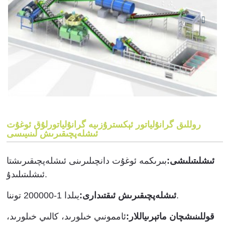
روللىق گرانۇلياتور ئېكسترۇزىيە گرانۇلياتورلۇق ئوغۇت
ئىشلەپچىقىرىش لىنىيىسى
ئىشلىتىلىشى:
بىرىكمە ئوغۇت دانچىلىرىنى ئىشلەپچىقىرىشتا
ئىشلىتىلىدۇ.
يىلدا 1-200000 توننا.
ئىشلەپچىقىرىش ئىقتىدارى:
قوللىنىشچان ماتېرىياللار:
ئاممونىي خىلورىد، كالىي خىلورىد،