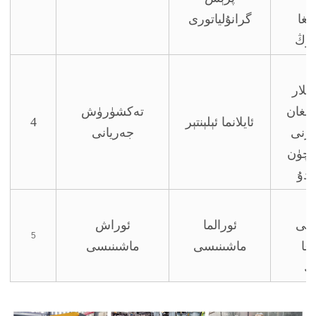
ىغا
گرانۇلياتورى
رۇڭ
ر
تلار
ۇلغان
تەكشۈرۈش
ئايلانما ئېلېنتېر
4
لارنى
جەريانى
ۈچۈن
ىدۇ
ت
ىنى
ئورالما
ئوراش
5
رغا
ماشىنىسى
ماشىنىسى
اڭ