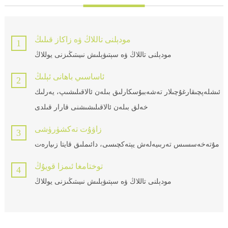
مودېلنى تاللاڭ ۋە زاكاز قىلىڭ
1
مودېلنى تاللاڭ ۋە سېتىۋېلىش نىيىتىڭىزنى يوللاڭ
ئاساسىي باھانى ئېلىڭ
2
ئىشلەپچىقارغۇچىلار تەشەببۇسكارلىق بىلەن ئالاقىلىشىپ، يەرلىك
خەلق بىلەن ئالاقىلىشىشنى قارار قىلدى
زاۋۇت تەكشۈرۈشى
3
مۇتەخەسسىس تەربىيەلەش يېتەكچىسى، دائىملىق قايتا زىيارەت
توختامغا ئىمزا قويۇڭ
4
مودېلنى تاللاڭ ۋە سېتىۋېلىش نىيىتىڭىزنى يوللاڭ