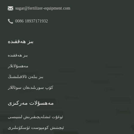
sugar@fertilizer-equipment.com
0086 18937171932
بىز ھەققىدە
بىز ھەققىدە
مەھسۇلاتلار
بىز بىلەن ئالاقىلىشىڭ
كۆپ سورىلىدىغان سوئاللار
مەھسۇلات مەركىزى
ئوغۇت ئىشلەپچىقىرىش لىنىيىسى
ئېچىتىش كومپوست ئۈسكۈنىلىرى