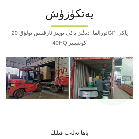
يەتكۈزۈش
ئورالما: دېڭىز ياكى پويىز ئارقىلىق تولۇق 20GP ياكى
40HQ كونتېينېر
باھا تەلەپ قىلىڭ