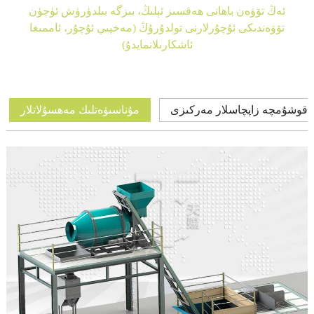
ئەڭ تۆۋەن باھانى ھەقسىز ئېلىڭ، بىزگە بىلدۈرۈش ئۈچۈن
تۆۋەندىكى ئۇچۇرلارنى تولدۇرۇڭ (مەخپىي ئۇچۇر، ئاممىغا
ئاشكارىلانمايدۇ)
قوشۇمچە زاپچاسلار مەركىزى
مۇناسىۋەتلىك مەھسۇلاتلار