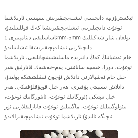
ئېكسترۇزىيە دانچىسى ئىشلەپچىقىرىش لىنىيىسى ئارىلاشما
ئوغۇت دانچىلىرىنى ئىشلەپچىقىرىشتا كەڭ قوللىنىلىدۇ،
ئاساسلىقى دىئامېتىرى 1mm-5mm بولغان شار شەكىللىك
دانچىلارنى ئىشلەپچىقىرىشقا ئىشلىتىلىدۇ.
خام ئەشيانىڭ كەڭ دائىرىدە ماسلىشىشچانلىقى، ئارىلاشما
ئوغۇت، دورا، خىمىيە سانائىتى، يەم-خەشەك قاتارلىق ھەر
خىل خام ئەشيالارنى دانلاش ئۈچۈن ئىشلىتىشكە بولىدۇ،
دانلاش نىسبىتى يۇقىرى، ھەر خىل قويۇقلۇقتىكى، ھەر
خىل تىپتىكى (ئورگانىك ئوغۇت، ئانئورگانىك ئوغۇت،
بىئولوگىيىلىك ئوغۇت، ماگنىتلىق ئوغۇت قاتارلىقلارنى ئۆز
ئىچىگە ئالىدۇ) ئارىلاشما ئوغۇت ئىشلەپچىقىرالايدۇ.