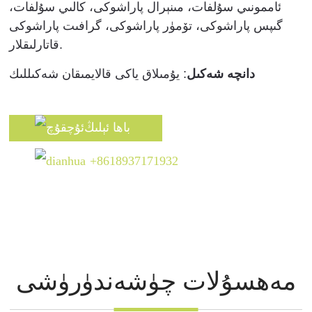
ئاممونىي سۇلفات، مىنېرال پاراشوكى، كالىي سۇلفات،
گىپس پاراشوكى، تۆمۈر پاراشوكى، گرافىت پاراشوكى
قاتارلىقلار.
دانچە شەكىل
: يۇمىلاق ياكى قالايمىقان شەكىللىك
باھا ئېلىڭ
+8618937171932
مەھسۇلات چۈشەندۈرۈشى