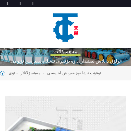
مەھسۇلات
تولۇق دانلاش ئىقتىدارى ۋە يۇقىرى ئىشلەپچىقىرىش ئۈنۈمى
ئوغۇت ئىشلەپچىقىرىش لىنىيىسى
مەھسۇلاتلار
ئۆي