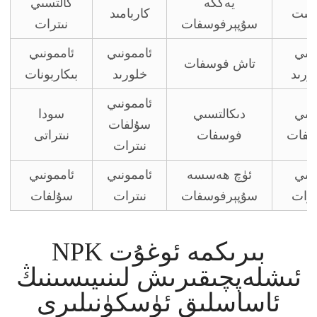
يەككە
كالتسىي
ينىت
كاربامىد
سۇپېرفوسفات
نىترات
الىي
ئاممونىي
ئاممونىي
تاش فوسفات
ورىد
خلورىد
بىكاربونات
ئاممونىي
الىي
دىكالتسىي
سودا
سۇلفات
لفات
فوسفات
نىتراتى
نىترات
الىي
ئۈچ ھەسسە
ئاممونىي
ئاممونىي
ترات
سۇپېرفوسفات
نىترات
سۇلفات
NPK بىرىكمە ئوغۇت
ئىشلەپچىقىرىش لىنىيىسىنىڭ
ئاساسلىق ئۈسكۈنىلىرى