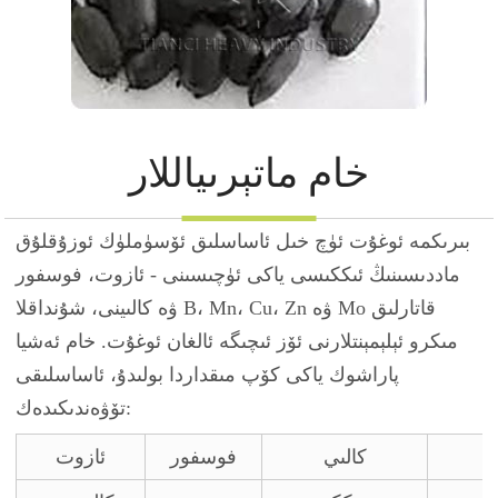
خام ماتېرىياللار
بىرىكمە ئوغۇت ئۈچ خىل ئاساسلىق ئۆسۈملۈك ئوزۇقلۇق
ماددىسىنىڭ ئىككىسى ياكى ئۈچىسىنى - ئازوت، فوسفور
ۋە كالىينى، شۇنداقلا B، Mn، Cu، Zn ۋە Mo قاتارلىق
مىكرو ئېلېمېنتلارنى ئۆز ئىچىگە ئالغان ئوغۇت. خام ئەشيا
پاراشوك ياكى كۆپ مىقداردا بولىدۇ، ئاساسلىقى
تۆۋەندىكىدەك:
كالىي
فوسفور
ئازوت