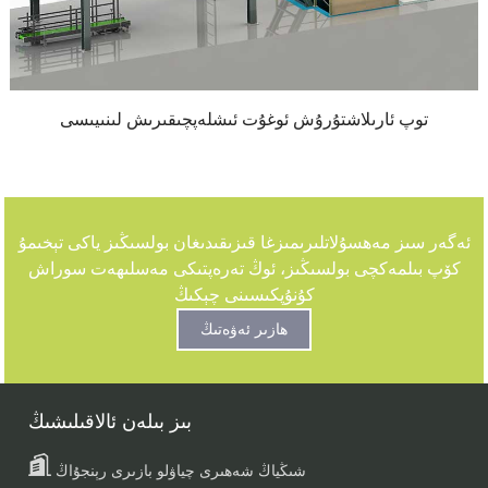
توپ ئارىلاشتۇرۇش ئوغۇت ئىشلەپچىقىرىش لىنىيىسى
ئەگەر سىز مەھسۇلاتلىرىمىزغا قىزىقىدىغان بولسىڭىز ياكى تېخىمۇ
كۆپ بىلمەكچى بولسىڭىز، ئوڭ تەرەپتىكى مەسلىھەت سوراش
كۇنۇپكىسىنى چېكىڭ
ھازىر ئەۋەتىڭ
بىز بىلەن ئالاقىلىشىڭ
شىڭياڭ شەھىرى چياۋلو بازىرى رېنجۇاڭ