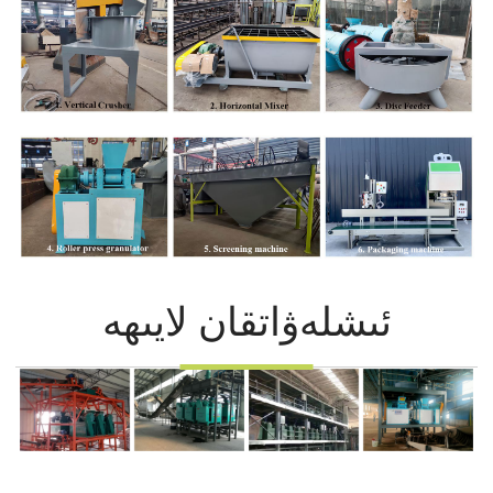
ئىشلەۋاتقان لايىھە